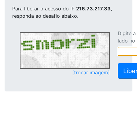
Para liberar o acesso
do IP
216.73.217.33
,
responda ao desafio abaixo.
Digite 
lado no
[trocar imagem]